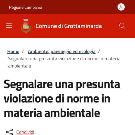
Salta al contenuto principale
Skip to footer content
Regione Campania
Comune di Grottaminarda
Briciole di pane
Home
/
Ambiente, paesaggio ed ecologia
/
Segnalare una presunta violazione di norme in materia
ambientale
Segnalare una presunta
violazione di norme in
materia ambientale
Condividi