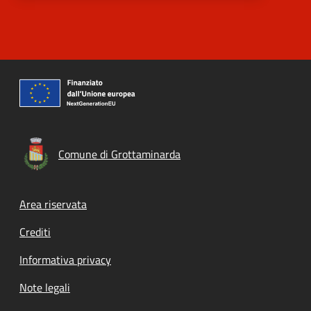
Comune di Grottaminarda
Footer menu
Area riservata
Crediti
Informativa privacy
Note legali