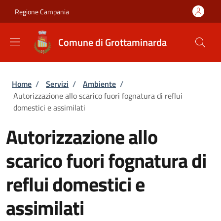
Salta al contenuto principale
Skip to footer content
Regione Campania
Comune di Grottaminarda
Briciole di pane
Home
/
Servizi
/
Ambiente
/
Autorizzazione allo scarico fuori fognatura di reflui
domestici e assimilati
Autorizzazione allo
scarico fuori fognatura di
reflui domestici e
assimilati