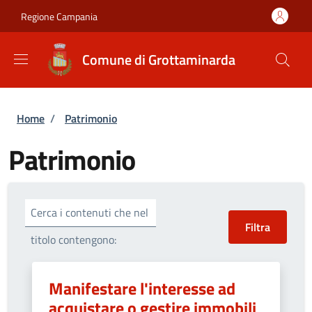
Salta al contenuto principale
Skip to footer content
Regione Campania
Comune di Grottaminarda
Briciole di pane
Home
/
Patrimonio
Patrimonio
Cerca i contenuti che nel
titolo contengono:
Manifestare l'interesse ad
acquistare o gestire immobili