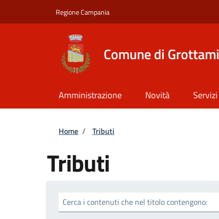
Salta al contenuto principale
Skip to footer content
Regione Campania
Comune di Grottam
Amministrazione
Novità
Servizi
Briciole di pane
Home
/
Tributi
Tributi
Cerca i contenuti che nel titolo contengono: