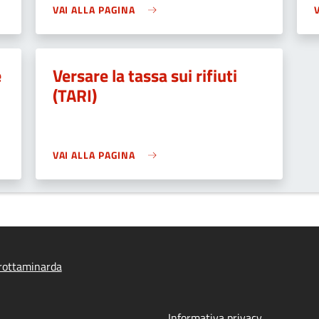
VAI ALLA PAGINA
e
Versare la tassa sui rifiuti
(TARI)
VAI ALLA PAGINA
rottaminarda
Informativa privacy