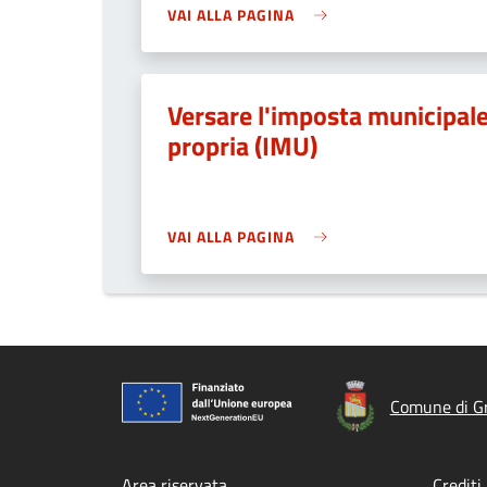
VAI ALLA PAGINA
Versare l'imposta municipal
propria (IMU)
VAI ALLA PAGINA
Comune di G
Area riservata
Crediti