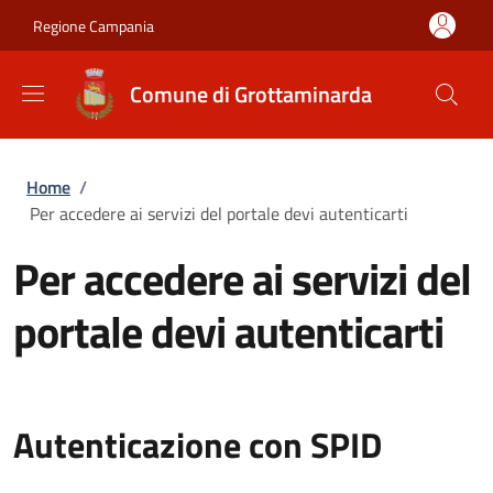
Salta al contenuto principale
Skip to footer content
Regione Campania
Comune di Grottaminarda
Briciole di pane
Home
/
Per accedere ai servizi del portale devi autenticarti
Per accedere ai servizi del
portale devi autenticarti
Autenticazione con SPID