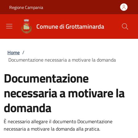
Salta al contenuto principale
Skip to footer content
Regione Campania
Comune di Grottaminarda
Briciole di pane
Home
/
Documentazione necessaria a motivare la domanda
Documentazione
necessaria a motivare la
domanda
È necessario allegare il documento Documentazione
necessaria a motivare la domanda alla pratica.