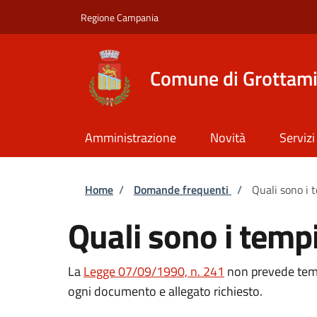
Salta al contenuto principale
Skip to footer content
Regione Campania
Comune di Grottam
Amministrazione
Novità
Servizi
Briciole di pane
Home
/
Domande frequenti
/
Quali sono i 
Quali sono i tempi
La
Legge 07/09/1990, n. 241
non prevede temp
ogni documento e allegato richiesto.