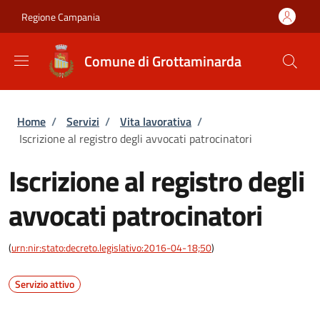
Salta al contenuto principale
Skip to footer content
Regione Campania
Comune di Grottaminarda
Briciole di pane
Home
/
Servizi
/
Vita lavorativa
/
Iscrizione al registro degli avvocati patrocinatori
Iscrizione al registro degli
avvocati patrocinatori
(
urn:nir:stato:decreto.legislativo:2016-04-18;50
)
Servizio attivo