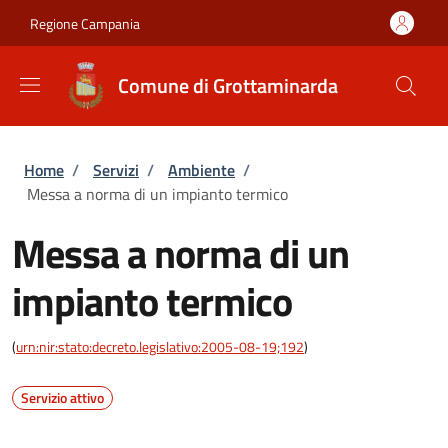
Salta al contenuto principale
Skip to footer content
Regione Campania
Comune di Grottaminarda
Briciole di pane
Home
/
Servizi
/
Ambiente
/
Messa a norma di un impianto termico
Messa a norma di un
impianto termico
(
urn:nir:stato:decreto.legislativo:2005-08-19;192
)
Servizio attivo