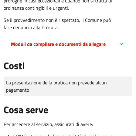
proroghe in casi eccezionali e quando non si tratta di
ordinanze contingibili e urgenti.
Se il provvedimento non è rispettato, il Comune può
fare denuncia alla Procura.
Moduli da compilare e documenti da allegare
Costi
Tipo di pagamento
Importo
La presentazione della pratica non prevede alcun
pagamento
Cosa serve
Per accedere al servizio, assicurati di avere: