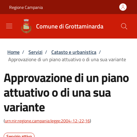
Salta al contenuto principale
Skip to footer content
Regione Campania
Comune di Grottaminarda
Briciole di pane
Home
/
Servizi
/
Catasto e urbanistica
/
Approvazione di un piano attuativo o di una sua variante
Approvazione di un piano
attuativo o di una sua
variante
(
urn:nir:regione.campania:legge:2004-12-22;16
)
Servizio attivo