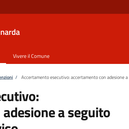
inarda
Vivere il Comune
enzioni
/
Accertamento esecutivo: accertamento con adesione a se
cutivo:
 adesione a seguito
viso