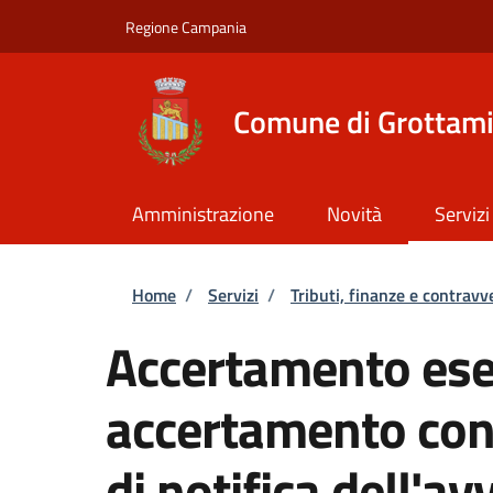
Salta al contenuto principale
Skip to footer content
Regione Campania
Comune di Grottam
Amministrazione
Novità
Servizi
Briciole di pane
Home
/
Servizi
/
Tributi, finanze e contravv
Accertamento ese
accertamento con
di notifica dell'av