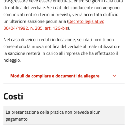
trasgressore deve essere effettuata entro 60 giorni dalla data
di notifica del verbale.
Se i dati del conducente non vengono
comunicati entro i termini previsti, verrà accertata d'ufficio
un'ulteriore sanzione pecuniaria (
Decreto legislativo
30/04/1992, n. 285, art. 126-bis
).
Nel caso di veicoli ceduti in locazione, se i dati forniti non
consentono la nuova notifica del verbale al reale utilizzatore
la sanzione resterà in carico all'impresa che ha effettuato il
noleggio.
Moduli da compilare e documenti da allegare
Costi
Tipo di pagamento
Importo
La presentazione della pratica non prevede alcun
pagamento