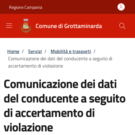
Salta al contenuto principale
Skip to footer content
Regione Campania
Comune di Grottaminarda
Briciole di pane
Home
/
Servizi
/
Mobilità e trasporti
/
Comunicazione dei dati del conducente a seguito di
accertamento di violazione
Comunicazione dei dati
del conducente a seguito
di accertamento di
violazione