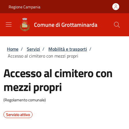
Salta al contenuto principale
Skip to footer content
Regione Campania
Comune di Grottaminarda
Briciole di pane
Home
/
Servizi
/
Mobilità e trasporti
/
Accesso al cimitero con mezzi propri
Accesso al cimitero con
mezzi propri
(Regolamento comunale)
Servizio attivo