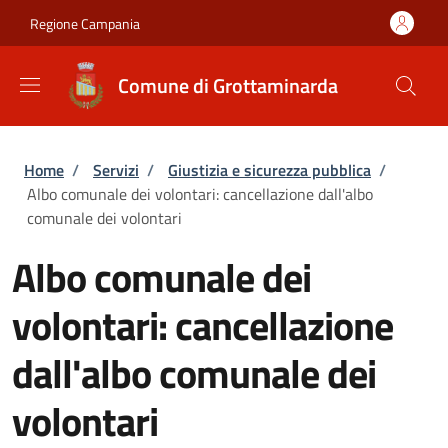
Salta al contenuto principale
Skip to footer content
Regione Campania
Comune di Grottaminarda
Briciole di pane
Home
/
Servizi
/
Giustizia e sicurezza pubblica
/
Albo comunale dei volontari: cancellazione dall'albo
comunale dei volontari
Albo comunale dei
volontari: cancellazione
dall'albo comunale dei
volontari