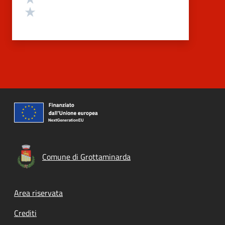
Valuta 1 stelle su 5
Comune di Grottaminarda
Footer menu
Area riservata
Crediti