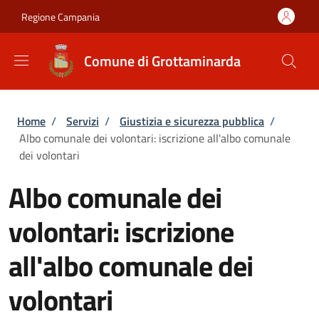
Salta al contenuto principale
Skip to footer content
Regione Campania
Comune di Grottaminarda
Briciole di pane
Home
/
Servizi
/
Giustizia e sicurezza pubblica
/
Albo comunale dei volontari: iscrizione all'albo comunale
dei volontari
Albo comunale dei
volontari: iscrizione
all'albo comunale dei
volontari