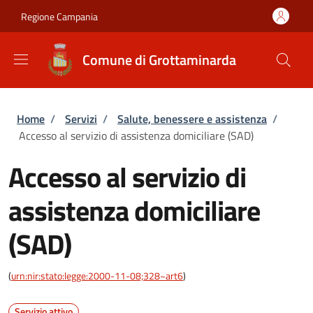
Salta al contenuto principale
Skip to footer content
Regione Campania
Comune di Grottaminarda
Briciole di pane
Home
/
Servizi
/
Salute, benessere e assistenza
/
Accesso al servizio di assistenza domiciliare (SAD)
Accesso al servizio di
assistenza domiciliare
(SAD)
(
urn:nir:stato:legge:2000-11-08;328~art6
)
Servizio attivo