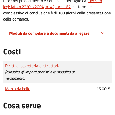
L'iter del procedimento è definito in dettaglio dal
Decreto
legislativo 22/01/2004, n. 42, art. 167
e il termine
complessivo di conclusione è di 180 giorni dalla presentazione
della domanda.
Moduli da compilare e documenti da allegare
Costi
Tipo di pagamento
Importo
Diritti di segreteria o istruttoria
(consulta gli importi previsti e le modalità di
versamento)
Marca da bollo
16,00 €
Cosa serve