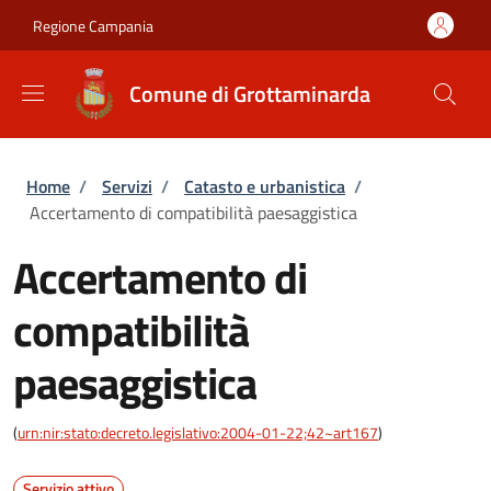
Salta al contenuto principale
Skip to footer content
Regione Campania
Comune di Grottaminarda
Briciole di pane
Home
/
Servizi
/
Catasto e urbanistica
/
Accertamento di compatibilità paesaggistica
Accertamento di
compatibilità
paesaggistica
(
urn:nir:stato:decreto.legislativo:2004-01-22;42~art167
)
Servizio attivo