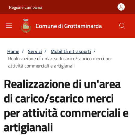
Salta al contenuto principale
Skip to footer content
Regione Campania
Comune di Grottaminarda
Briciole di pane
Home
/
Servizi
/
Mobilità e trasporti
/
Realizzazione di un'area di carico/scarico merci per
attività commerciali e artigianali
Realizzazione di un'area
di carico/scarico merci
per attività commerciali e
artigianali