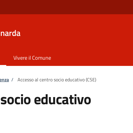
inarda
Vivere il Comune
tenza
/
Accesso al centro socio educativo (CSE)
 socio educativo