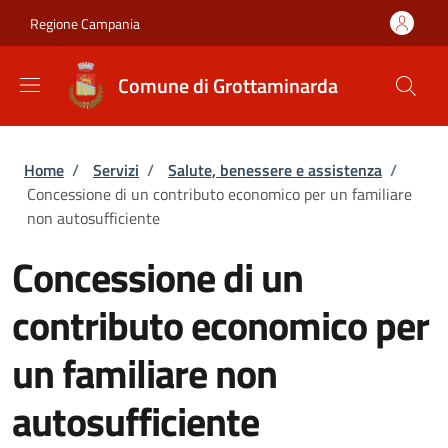
Salta al contenuto principale
Skip to footer content
Regione Campania
Comune di Grottaminarda
Briciole di pane
Home
/
Servizi
/
Salute, benessere e assistenza
/
Concessione di un contributo economico per un familiare
non autosufficiente
Concessione di un
contributo economico per
un familiare non
autosufficiente