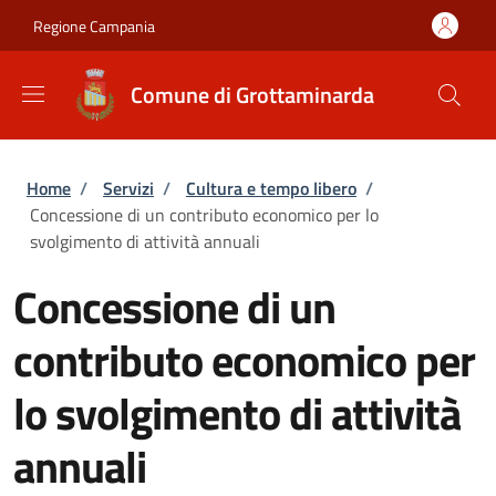
Salta al contenuto principale
Skip to footer content
Regione Campania
Comune di Grottaminarda
Briciole di pane
Home
/
Servizi
/
Cultura e tempo libero
/
Concessione di un contributo economico per lo
svolgimento di attività annuali
Concessione di un
contributo economico per
lo svolgimento di attività
annuali