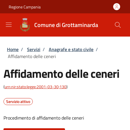
Salta al contenuto principale
Skip to footer content
Regione Campania
Comune di Grottaminarda
Briciole di pane
Home
/
Servizi
/
Anagrafe e stato civile
/
Affidamento delle ceneri
Affidamento delle ceneri
(
urn:nir:stato:legge:2001-03-30;130
)
Servizio attivo
Procedimento di affidamento delle ceneri