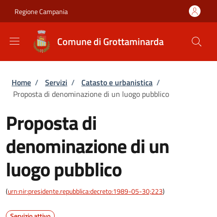
Salta al contenuto principale
Skip to footer content
Regione Campania
Comune di Grottaminarda
Briciole di pane
Home
/
Servizi
/
Catasto e urbanistica
/
Proposta di denominazione di un luogo pubblico
Proposta di
denominazione di un
luogo pubblico
(
urn:nir:presidente.repubblica:decreto:1989-05-30;223
)
Servizio attivo