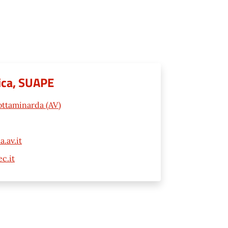
tica, SUAPE
ottaminarda (AV)
.av.it
c.it