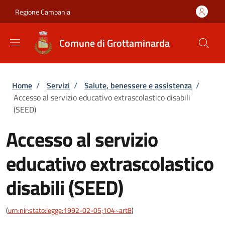
Salta al contenuto principale
Skip to footer content
Regione Campania
Comune di Grottaminarda
Briciole di pane
Home
/
Servizi
/
Salute, benessere e assistenza
/
Accesso al servizio educativo extrascolastico disabili
(SEED)
Accesso al servizio
educativo extrascolastico
disabili (SEED)
(
urn:nir:stato:legge:1992-02-05;104~art8
)