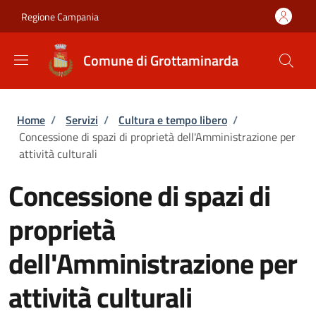
Salta al contenuto principale
Skip to footer content
Regione Campania
Comune di Grottaminarda
Briciole di pane
Home
/
Servizi
/
Cultura e tempo libero
/
Concessione di spazi di proprietà dell'Amministrazione per
attività culturali
Concessione di spazi di
proprietà
dell'Amministrazione per
attività culturali