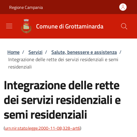
Salta al contenuto principale
Skip to footer content
Regione Campania
Comune di Grottaminarda
Briciole di pane
Home
/
Servizi
/
Salute, benessere e assistenza
/
Integrazione delle rette dei servizi residenziali e semi
residenziali
Integrazione delle rette
dei servizi residenziali e
semi residenziali
(
urn:nir:stato:legge:2000-11-08;328~art6
)