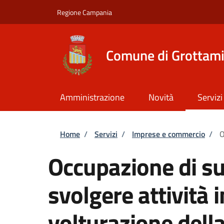
Salta al contenuto principale
Skip to footer content
Regione Campania
Comune di Grottam
Amministrazione
Novità
Servizi
Briciole di pane
Home
/
Servizi
/
Imprese e commercio
/
O
Occupazione di su
svolgere attività 
volturazione dell