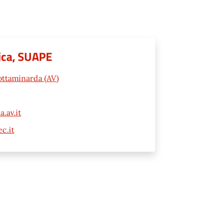
tica, SUAPE
ottaminarda (AV)
.av.it
c.it