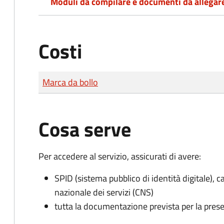
Moduli da compilare e documenti da allegar
Costi
Tipo di pagamento
Importo
Marca da bollo
Cosa serve
Per accedere al servizio, assicurati di avere:
SPID (sistema pubblico di identità digitale), ca
nazionale dei servizi (CNS)
tutta la documentazione prevista per la prese