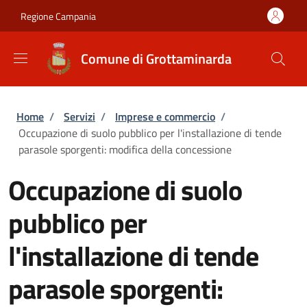
Salta al contenuto principale
Skip to footer content
Regione Campania
Comune di Grottaminarda
Briciole di pane
Home
/
Servizi
/
Imprese e commercio
/
Occupazione di suolo pubblico per l'installazione di tende
parasole sporgenti: modifica della concessione
Occupazione di suolo
pubblico per
l'installazione di tende
parasole sporgenti: