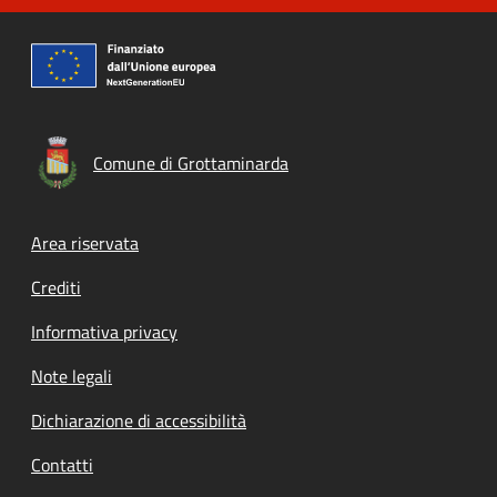
Comune di Grottaminarda
Footer menu
Area riservata
Crediti
Informativa privacy
Note legali
Dichiarazione di accessibilità
Contatti