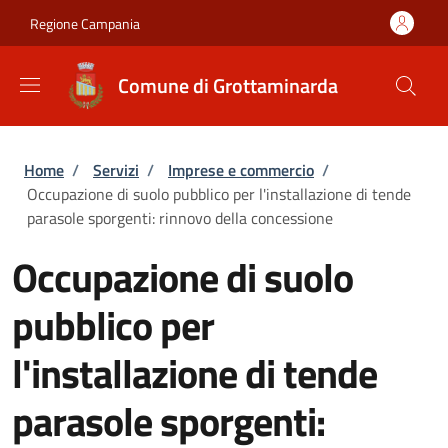
Salta al contenuto principale
Skip to footer content
Regione Campania
Comune di Grottaminarda
Briciole di pane
Home
/
Servizi
/
Imprese e commercio
/
Occupazione di suolo pubblico per l'installazione di tende
parasole sporgenti: rinnovo della concessione
Occupazione di suolo
pubblico per
l'installazione di tende
parasole sporgenti: