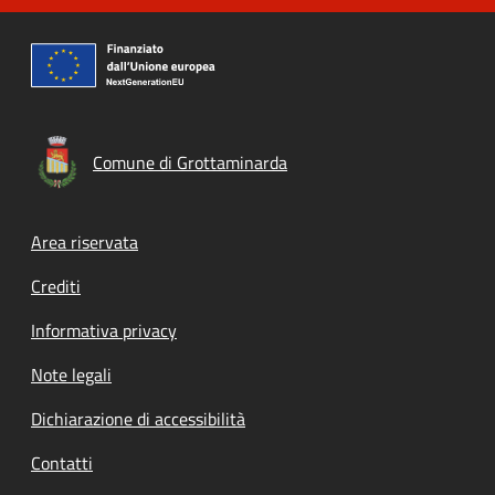
Comune di Grottaminarda
Footer menu
Area riservata
Crediti
Informativa privacy
Note legali
Dichiarazione di accessibilità
Contatti