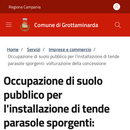
Salta al contenuto principale
Skip to footer content
Regione Campania
Comune di Grottaminarda
Briciole di pane
Home
/
Servizi
/
Imprese e commercio
/
Occupazione di suolo pubblico per l'installazione di tende
parasole sporgenti: volturazione della concessione
Occupazione di suolo
pubblico per
l'installazione di tende
parasole sporgenti: