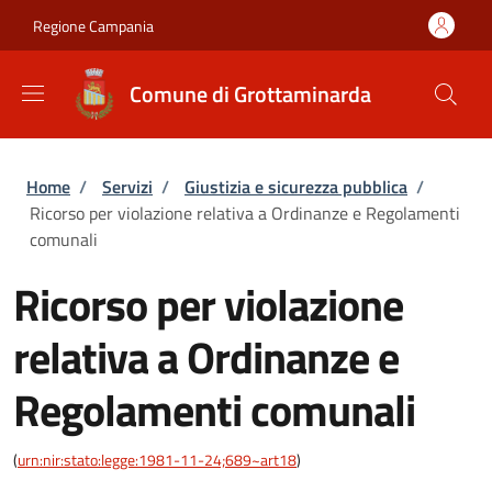
Salta al contenuto principale
Skip to footer content
Regione Campania
Comune di Grottaminarda
Briciole di pane
Home
/
Servizi
/
Giustizia e sicurezza pubblica
/
Ricorso per violazione relativa a Ordinanze e Regolamenti
comunali
Ricorso per violazione
relativa a Ordinanze e
Regolamenti comunali
(
urn:nir:stato:legge:1981-11-24;689~art18
)