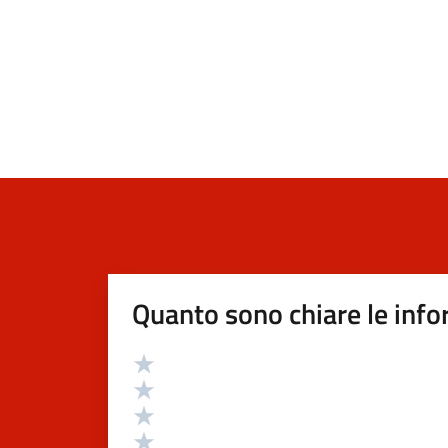
Quanto sono chiare le info
Valutazione
Valuta 5 stelle su 5
Valuta 4 stelle su 5
Valuta 3 stelle su 5
Valuta 2 stelle su 5