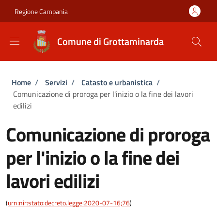
Salta al contenuto principale
Skip to footer content
Regione Campania
Comune di Grottaminarda
Briciole di pane
Home
/
Servizi
/
Catasto e urbanistica
/
Comunicazione di proroga per l'inizio o la fine dei lavori
edilizi
Comunicazione di proroga
per l'inizio o la fine dei
lavori edilizi
(
urn:nir:stato:decreto.legge:2020-07-16;76
)