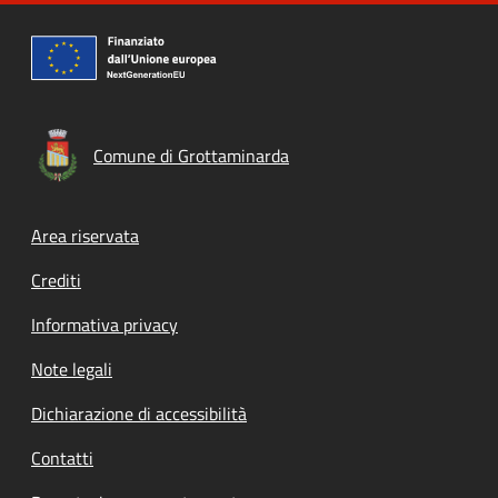
Comune di Grottaminarda
Footer menu
Area riservata
Crediti
Informativa privacy
Note legali
Dichiarazione di accessibilità
Contatti