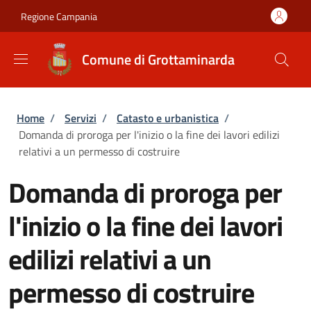
Salta al contenuto principale
Skip to footer content
Regione Campania
Comune di Grottaminarda
Briciole di pane
Home
/
Servizi
/
Catasto e urbanistica
/
Domanda di proroga per l'inizio o la fine dei lavori edilizi
relativi a un permesso di costruire
Domanda di proroga per
l'inizio o la fine dei lavori
edilizi relativi a un
permesso di costruire