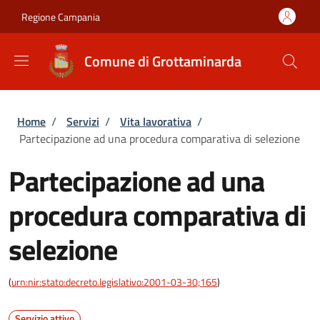
Salta al contenuto principale
Skip to footer content
Regione Campania
Comune di Grottaminarda
Briciole di pane
Home
/
Servizi
/
Vita lavorativa
/
Partecipazione ad una procedura comparativa di selezione
Partecipazione ad una
procedura comparativa di
selezione
(
urn:nir:stato:decreto.legislativo:2001-03-30;165
)
Servizio attivo