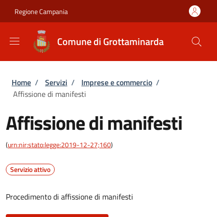
Salta al contenuto principale
Skip to footer content
Regione Campania
Comune di Grottaminarda
Briciole di pane
Home
/
Servizi
/
Imprese e commercio
/
Affissione di manifesti
Affissione di manifesti
(
urn:nir:stato:legge:2019-12-27;160
)
Servizio attivo
Procedimento di affissione di manifesti