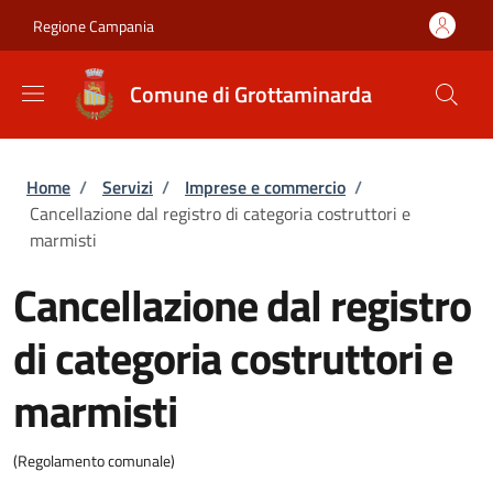
Salta al contenuto principale
Skip to footer content
Regione Campania
Comune di Grottaminarda
Briciole di pane
Home
/
Servizi
/
Imprese e commercio
/
Cancellazione dal registro di categoria costruttori e
marmisti
Cancellazione dal registro
di categoria costruttori e
marmisti
(Regolamento comunale)