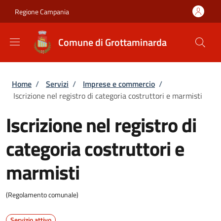
Salta al contenuto principale
Skip to footer content
Regione Campania
Comune di Grottaminarda
Briciole di pane
Home
/
Servizi
/
Imprese e commercio
/
Iscrizione nel registro di categoria costruttori e marmisti
Iscrizione nel registro di
categoria costruttori e
marmisti
(Regolamento comunale)
Servizio attivo