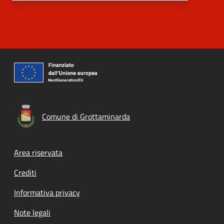
Comune di Grottaminarda
Footer menu
Area riservata
Crediti
Informativa privacy
Note legali