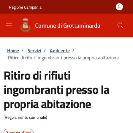
Salta al contenuto principale
Skip to footer content
Regione Campania
Comune di Grottaminarda
Briciole di pane
Home
/
Servizi
/
Ambiente
/
Ritiro di rifiuti ingombranti presso la propria abitazione
Ritiro di rifiuti
ingombranti presso la
propria abitazione
(Regolamento comunale)
Servizio attivo