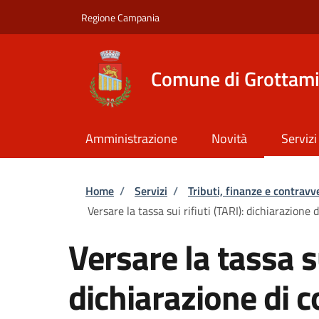
Salta al contenuto principale
Skip to footer content
Regione Campania
Comune di Grottam
Amministrazione
Novità
Servizi
Briciole di pane
Home
/
Servizi
/
Tributi, finanze e contravv
Versare la tassa sui rifiuti (TARI): dichiarazione 
Versare la tassa su
dichiarazione di 