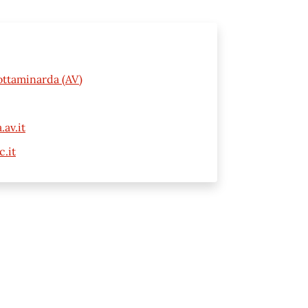
ottaminarda (AV)
av.it
.it