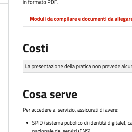
in formato PDF.
Moduli da compilare e documenti da allegar
Costi
Tipo di pagamento
Importo
La presentazione della pratica non prevede al
Cosa serve
Per accedere al servizio, assicurati di avere:
SPID (sistema pubblico di identità digitale), ca
nazionale dei servizi (CNS)