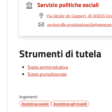
Servizio politiche sociali
Via Alcide de Gasperi, 45 83035 Gr
protocollo.grottaminarda@asmepec
Strumenti di tutela
Tutela amministrativa
Tutela giurisdizionale
Argomenti:
Assistenza sociale
Assistenza agli invalidi