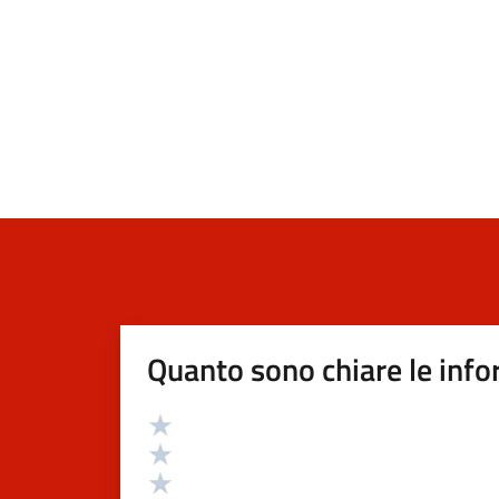
Quanto sono chiare le info
Valutazione
Valuta 5 stelle su 5
Valuta 4 stelle su 5
Valuta 3 stelle su 5