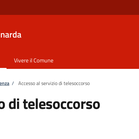
inarda
Vivere il Comune
tenza
/
Accesso al servizio di telesoccorso
o di telesoccorso