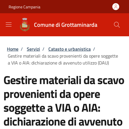
Salta al contenuto principale
Skip to footer content
Regione Campania
Comune di Grottaminarda
Briciole di pane
Home
/
Servizi
/
Catasto e urbanistica
/
Gestire materiali da scavo provenienti da opere soggette
a VIA o AIA: dichiarazione di avvenuto utilizzo (DAU)
Gestire materiali da scavo
provenienti da opere
soggette a VIA o AIA:
dichiarazione di avvenuto