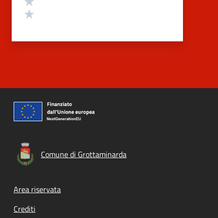
Valuta 1 stelle su 5
Comune di Grottaminarda
Footer menu
Area riservata
Crediti