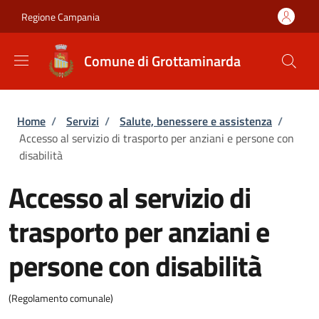
Salta al contenuto principale
Skip to footer content
Regione Campania
Comune di Grottaminarda
Briciole di pane
Home
/
Servizi
/
Salute, benessere e assistenza
/
Accesso al servizio di trasporto per anziani e persone con
disabilità
Accesso al servizio di
trasporto per anziani e
persone con disabilità
(Regolamento comunale)