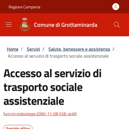
Salta al contenuto principale
Skip to footer content
Regione Campania
Comune di Grottaminarda
Briciole di pane
Home
/
Servizi
/
Salute, benessere e assistenza
/
Accesso al servizio di trasporto sociale assistenziale
Accesso al servizio di
trasporto sociale
assistenziale
(
urn:nir:stato:legge:2000-11-08;328~art6
)
Servizio attivo