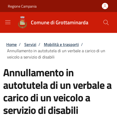
Salta al contenuto principale
Skip to footer content
Regione Campania
Comune di Grottaminarda
Briciole di pane
Home
/
Servizi
/
Mobilità e trasporti
/
Annullamento in autotutela di un verbale a carico di un
veicolo a servizio di disabili
Annullamento in
autotutela di un verbale a
carico di un veicolo a
servizio di disabili