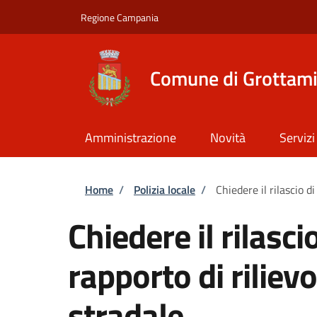
Salta al contenuto principale
Skip to footer content
Regione Campania
Comune di Grottam
Amministrazione
Novità
Servizi
Briciole di pane
Home
/
Polizia locale
/
Chiedere il rilascio d
Chiedere il rilasci
rapporto di riliev
stradale