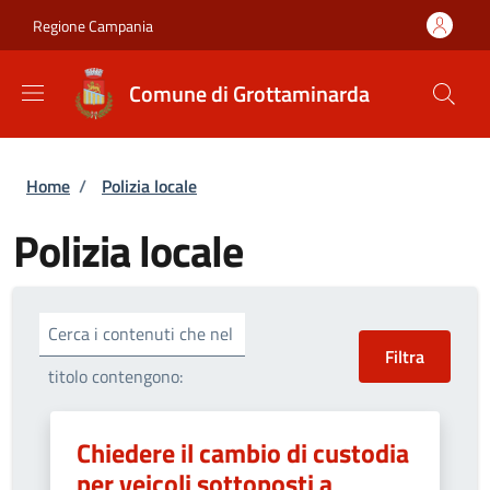
Salta al contenuto principale
Skip to footer content
Regione Campania
Comune di Grottaminarda
Briciole di pane
Home
/
Polizia locale
Polizia locale
Cerca i contenuti che nel
titolo contengono:
Chiedere il cambio di custodia
per veicoli sottoposti a