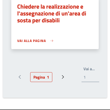
Chiedere la realizzazione e
l'assegnazione di un'area di
sosta per disabili
VAI ALLA PAGINA
Scrivi il
Vai a…
Pagina
1
Pagina precedente
Pagina attuale
Pagina successiva