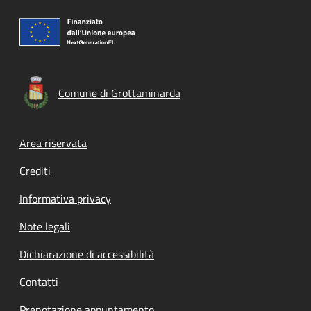
Comune di Grottaminarda
Footer menu
Area riservata
Crediti
Informativa privacy
Note legali
Dichiarazione di accessibilità
Contatti
Prenotazione appuntamento