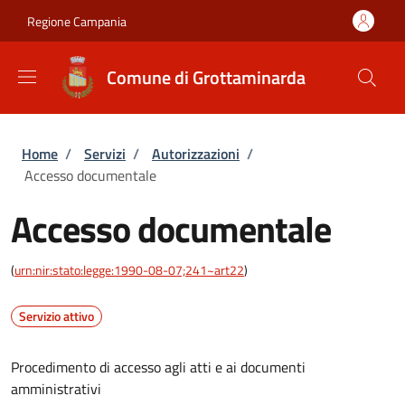
Salta al contenuto principale
Skip to footer content
Regione Campania
Comune di Grottaminarda
Briciole di pane
Home
/
Servizi
/
Autorizzazioni
/
Accesso documentale
Accesso documentale
(
urn:nir:stato:legge:1990-08-07;241~art22
)
Servizio attivo
Procedimento di accesso agli atti e ai documenti
amministrativi