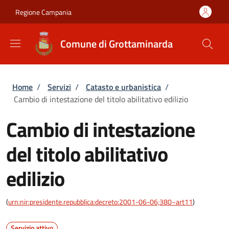
Salta al contenuto principale
Skip to footer content
Regione Campania
Comune di Grottaminarda
Briciole di pane
Home
/
Servizi
/
Catasto e urbanistica
/
Cambio di intestazione del titolo abilitativo edilizio
Cambio di intestazione
del titolo abilitativo
edilizio
(
urn:nir:presidente.repubblica:decreto:2001-06-06;380~art11
)
Servizio attivo